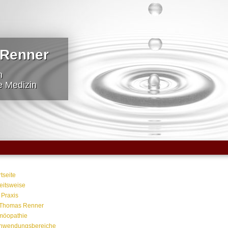
 Renner
n
e Medizin
rtseite
eitsweise
 Praxis
 Thomas Renner
möopathie
nwendungsbereiche