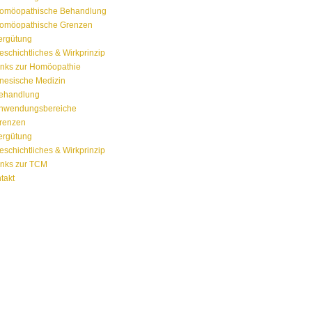
omöopathische Behandlung
omöopathische Grenzen
ergütung
eschichtliches & Wirkprinzip
inks zur Homöopathie
nesische Medizin
ehandlung
nwendungsbereiche
renzen
ergütung
eschichtliches & Wirkprinzip
inks zur TCM
takt