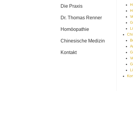
H
Die Praxis
H
V
Dr. Thomas Renner
G
L
Homöopathie
Chi
Chinesische Medizin
B
A
Kontakt
G
V
G
L
Kon