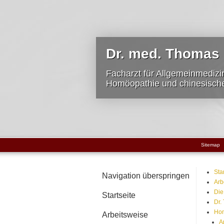
Dr. med. Thomas
Facharzt für Allgemeinmedizi
Homöopathie und chinesisch
Sitemap
Sta
Navigation überspringen
Arb
Die
Startseite
Dr.
Ho
Arbeitsweise
A