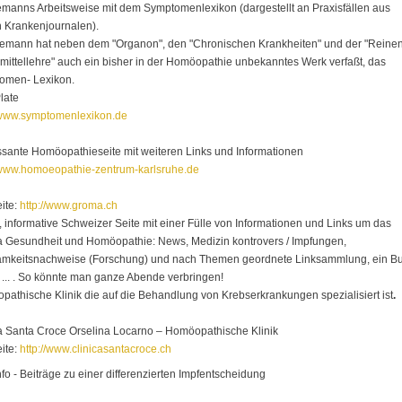
anns Arbeitsweise mit dem Symptomenlexikon (dargestellt an Praxisfällen aus
 Krankenjournalen).
emann hat neben dem "Organon", den "Chronischen Krankheiten" und der "Reine
mittellehre" auch ein bisher in der Homöopathie unbekanntes Werk verfaßt, das
omen- Lexikon.
late
//www.symptomenlexikon.de
ssante Homöopathieseite mit weiteren Links und Informationen
//www.homoeopathie-zentrum-karlsruhe.de
ite:
http://www.groma.ch
 informative Schweizer Seite mit einer Fülle von Informationen und Links um das
 Gesundheit und Homöopathie: News, Medizin kontrovers / Impfungen,
amkeitsnachweise (Forschung) und nach Themen geordnete Linksammlung, ein B
 ... . So könnte man ganze Abende verbringen!
athische Klinik die auf die Behandlung von Krebserkrankungen spezialisiert ist
.
a Santa Croce Orselina Locarno – Homöopathische Klinik
ite:
http://www.clinicasantacroce.ch
nfo - Beiträge zu einer differenzierten Impfentscheidung