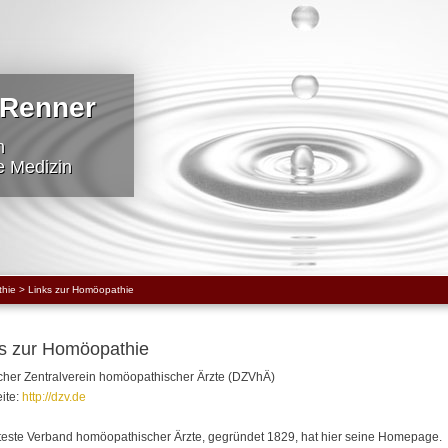
 Renner
n
e Medizin
hie
>
Links zur Homöopathie
ks zur Homöopathie
cher Zentralverein homöopathischer Ärzte (DZVhÄ)
ite:
http://dzv.de
teste Verband homöopathischer Ärzte, gegründet 1829, hat hier seine Homepage.