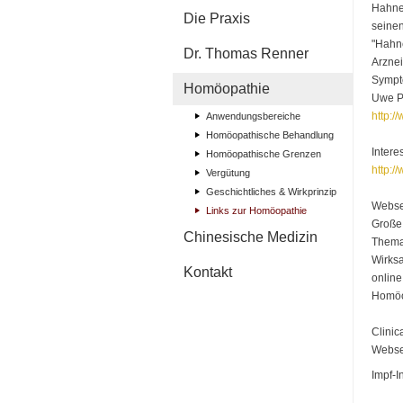
Hahnem
Die Praxis
seinen
"Hahn
Dr. Thomas Renner
Arznei
Sympt
Homöopathie
Uwe P
http:
Anwendungsbereiche
Homöopathische Behandlung
Intere
Homöopathische Grenzen
http:
Vergütung
Geschichtliches & Wirkprinzip
Webse
Links zur Homöopathie
Große,
Chinesische Medizin
Thema
Wirks
Kontakt
online
Homöop
Clinic
Webse
Impf-I